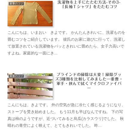
洗濯物を上手にたたむ方法-その3-
家事のコツ
「長袖Ｔシャツ」をたたむコツ
こんにちは、いまおい きよです。 かんたんきれいに、洗濯ものを
畳むコツをご紹介しています。 彼氏のお家に遊びに行って、洗濯し
て放置されている洗濯物をパッときれいに畳めたら、女子力高いで
すよね。家庭的な一面にき...
ブラインドの掃除は大変！掃除グッ
家事のコツ
ズ3種類を比較してみました―重曹・
軍手・挟んで拭くマイクロファイバ
ー
こんにちは、きよです。 外の空気が急に冷たく感じるようになり、
ストーブを焚き始めました。 もう11月も半ばなんですね。 下の写
真は柿のようですが、近づいてみると烏瓜(カラスウリ)でした。 秋
晴れの青空によく映えて、とてもきれいでした。 昨...