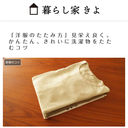
「洋服のたたみ方」見栄え良く、
かんたん、きれいに洗濯物をたた
むコツ
家事のコツ