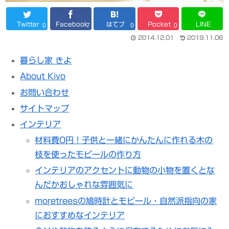
Twitter
Facebook
はてブ
Pocket
LINE
0
7
0
0
2014.12.01
2019.11.06
暮らし家 きよ
About Kiyo
お問い合わせ
サイトマップ
インテリア
材料費0円！子供と一緒にかんたんに作れる木の
枝を使ったモビールの作り方
インテリアのアクセントに動物の小物を置くとな
んだかおしゃれな雰囲気に
moretreesの鳩時計とモビール・自然派指向の家
におすすめなインテリア