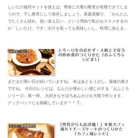
まだまだ寒い日が続いていますね。 冬はあともう少し。最後の寒さ
ですね。 今日のレシピは、なんだか懐かしい感じがする「おふくろ
シリーズ」第一弾。 大好きなそぼろあんかけを大根で作ります。
クックパッドにも掲載しています＾＾ T...
「男性からも高評価！」本格カフェ
レシピ・保存食作り
風ＮＹチーズケーキのつくりかた
「カフェ風レシピ」
徐々に暖かさが増して春を感じるようになりました。 今日のレシピ
は、カフェ風のＮＹチーズケーキレシピです。 チーズケーキってシ
ンプルでいて奥が深く、いろいろなタイプのチーズケーキがあり、
どれも美味しく大好きです。 これは、ＮＹチーズ...
お弁当にもすごく合う！おいしい大
おうちごはん