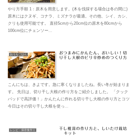
こんにちは、きよです。急に寒くなりましたね。長い冬が始まりま
す。 先日は、切り干し大根の作り方をご紹介しました。 「クック
パッドで高評価！」かんたんに作れる切り干し大根の作り方とコツ
今日はその切り干し大根を使っ...
干し椎茸の作り方と、しいたけ栽培
レシピ・保存食作り
キット
しいたけ栽培キットを使えば、簡単に大量の椎茸が収穫できてしま
うので、干し椎茸にして保存しましょう。家庭菜園で、「かんたん
でたくさん採れ、使い道も広い」という理由で私がおススメするの
が「しいたけ」です。出汁を取っても美味しいし、料理に加える...
とろ〜り冬のおかず・大根とそぼろ
おうちごはん
の炒め煮のつくりかた「おふくろレ
シピ＃1」