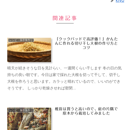
晴天が続きそうな日を見計らい、一週間くらい干します 冬の日の気
持ちの良い朝です。今日は家で採れた大根を切って干して、切干し
大根を作ろうと思います。カラッと晴れているので、いいのができ
そうです。 しっかり乾燥させれば密閉...
椎茸は買うと高いので、庭の片隅で
レシピ・保存食作り
原木から栽培してみました
やり方手順 1：原木を用意します。(木を伐採する場合は冬の間に)
原木にはクヌギ、コナラ、ミズナラが最適。その他、シイ、カシ、
クリも使用可能です。 直径5cmから20cm位の原木を80cmから
100cm位にチェンソー...
おつまみにかんたん、おいしい！切
おうちごはん
り干し大根のピリ辛炒めのつくり方