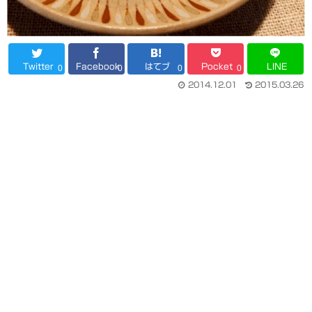
Twitter
Facebook
はてブ
Pocket
LINE
0
0
0
0
2014.12.01
2015.03.26